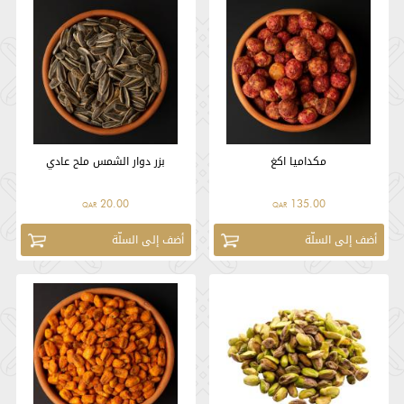
مكداميا اكغ
بزر دوار الشمس ملح عادي
20.00
135.00
QAR
QAR
أضف إلى السلّة
أضف إلى السلّة