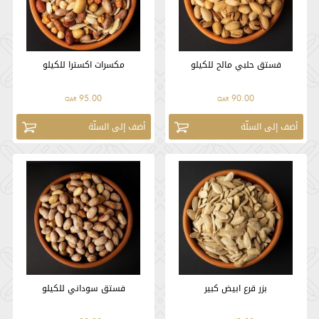
فستق حلبي مالح للكيلو
مكسرات اكسترا للكيلو
95.00
90.00
QAR
QAR
أضف إلى السلّة
أضف إلى السلّة
بزر قرع ابيض كبير
فستق سوداني للكيلو