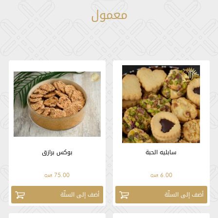
معمول
سابليه الحبة
بوكس برازق
75.00
6.00
QAR
QAR
أضف إلى السلّة
أضف إلى السلّة