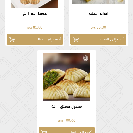
اقراص محلب
معمول تمر 1 كغ
85.00
35.00
QAR
QAR
أضف إلى السلّة
أضف إلى السلّة
معمول فستق 1 كغ
100.00
QAR
أضف إلى السلّة